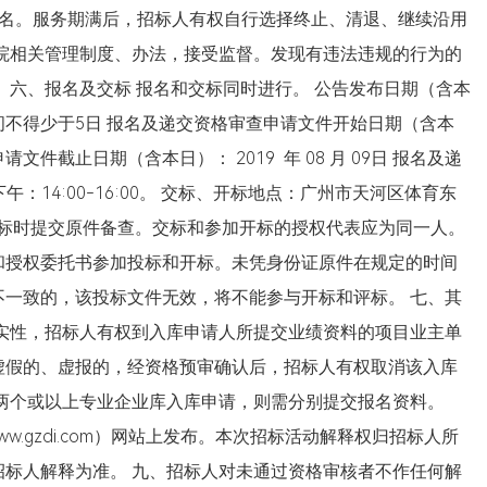
除名。服务期满后，招标人有权自行选择终止、清退、继续沿用
院相关管理制度、办法，接受监督。发现有违法违规的行为的
 六、报名及交标 报名和交标同时进行。 公告发布日期（含本
发布时间不得少于5日 报名及递交资格审查申请文件开始日期（含本
申请文件截止日期（含本日）： 2019 年 08 月 09日 报名及递
下午：14:00-16:00。 交标、开标地点：广州市天河区体育东
 开标时提交原件备查。交标和参加开标的授权代表应为同一人。
和授权委托书参加投标和开标。未凭身份证原件在规定的时间
一致的，该投标文件无效，将不能参与开标和评标。 七、其
实性，招标人有权到入库申请人所提交业绩资料的项目业主单
虚假的、虚报的，经资格预审确认后，招标人有权取消该入库
两个或以上专业企业库入库申请，则需分别提交报名资料。
ww.gzdi.com）网站上发布。本次招标活动解释权归招标人所
标人解释为准。 九、招标人对未通过资格审核者不作任何解