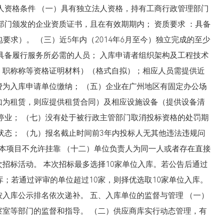
人资格条件 （一）具有独立法人资格，持有工商行政管理部门
部门颁发的企业资质证书，且在有效期期内； 资质要求 ：具备
要求）。 （三）近5年内（2014年6月至今）独立完成的至少
具备履行服务所必需的人员； 入库申请者组织架构及工程技术
、职称称等资格证明材料）（格式自拟）；相应人员需提供近
为入库申请单位缴纳； （五）企业在广州地区有固定办公场
如为租赁，则应提供租赁合同）及相应设施设备（提供设备清
停业； （七）没有处于被行政主管部门取消投标资格的处罚期
状态； （九）报名截止时间前3年内投标人无其他违法违规问
）本项目不允许挂靠 （十二）单位负责人为同一人或者存在直接
招标活动。 本次招标最多选择10家单位入库。若公告后通过
库；若通过评审的单位超过10家，则择优选取10家单位入库。
入库公示排名依次递补。 五、入库单位的监督与管理 （一）
室等部门的监督和指导。 （二）供应商库实行动态管理，有