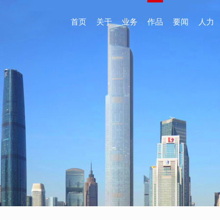
首页
关于
业务
作品
要闻
人力