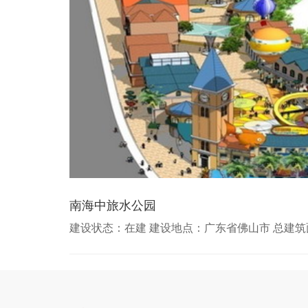
南海中旅水公园