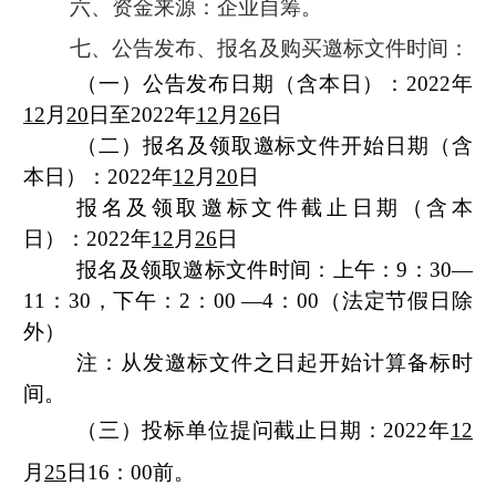
六、资金来源：企业自筹。
七、公告发布、报名及购买邀标文件时间：
（一）公告发布日期（含本日）：
2022
年
12
月
20
日至
2022
年
12
月
26
日
（二）报名及领取邀标文件开始日期（含
本日）：
2022
年
12
月
20
日
报名及领取邀标文件截止日期（含本
日）：
2022
年
12
月
26
日
报名及领取邀标文件时间：上午：
9
：
30
—
11
：
30
，下午：
2
：
00
—
4
：
00
（法定节假日除
外）
注：从发邀标文件之日起开始计算备标时
间。
（三）投标单位提问截止日期：
2022
年
12
月
25
日
16
：
00
前。