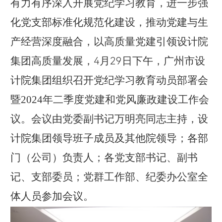
有力有序深入开展党纪学习教育，进一步强
化党支部标准化规范化建设，推动党建与生
产经营深度融合，以高质量党建引领设计院
集团高质量发展，
4
月
29
日下午
，广州市设
计院集团组织召开
党纪学习教育动员部署会
暨2024年二季度党建和党风廉政建设工作会
议。会议由党委副书记万明亮同志主持，设
计院集团领导班子成员及其他院领导；各部
门（公司）负责人；各党支部书记、副书
记、支部委员；党群工作部、纪委办公室全
体人员参加会议。