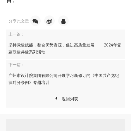
分享此文章
上一篇：
坚持党建赋能，整合优势资源，促进高质量发展 ——2024年党
建联建共建系列活动
下一篇：
广州市设计院集团有限公司开展学习新修订的《中国共产党纪
律处分条例》专题培训
返回列表