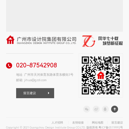
020-87542908
地址: 广州市天河体育东路体育东横街3号
邮箱: jihua@gzdi.com
留言建议
人才招聘
友情链接
网站地图
留言建议
Copyright © 2021 Guangzhou Design Institute Group CO.LTD. 版权所有.
粤ICP备05119992号