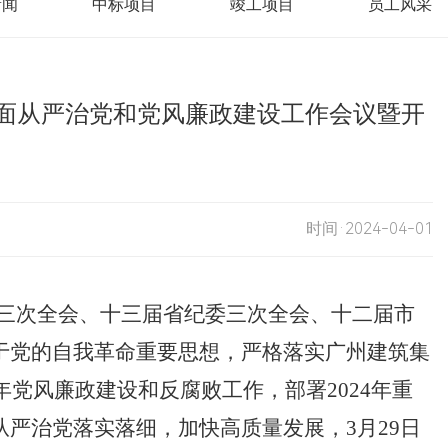
新闻
中标项目
竣工项目
员工风采
全面从严治党和党风廉政建设工作会议暨开
时间·2024-04-01
三次全会、十三届省纪委三次全会、十二届市
于党的自我革命重要思想，严格落实广州建筑集
年党风廉政建设和反腐败工作，部署
2024
年重
从严治党落实落细，加快高质量发展，
3
月
29
日