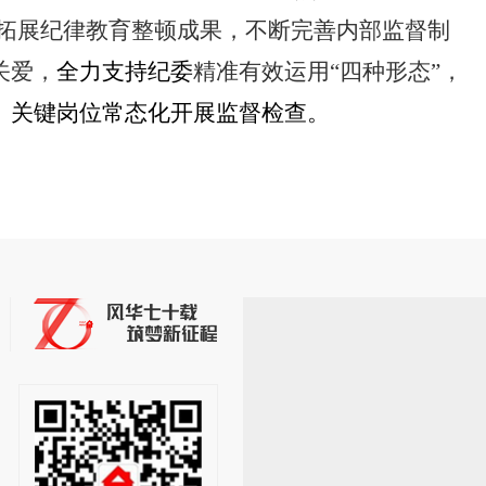
拓展纪律教育整顿成果，不断完善内部监督制
关爱，
全力支持纪委
精准有效运用“四种形态”，
、关键岗位常态化开展监督检查。