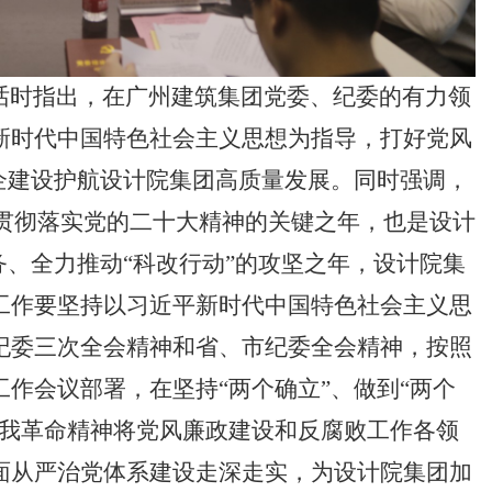
时指出，在广州建筑集团党委、纪委的有力领
新时代中国特色社会主义思想为指导，打好党风
企建设护航设计院集团高质量发展。同时强调，
贯彻落实党的二十大精神的关键之年，也是设计
务、全力推动“科改行动”的攻坚之年，
设计院集
工作要坚持以习近平新时代中国特色社会主义思
纪委三次全会精神和省、市纪委全会精神，按照
作会议部署，在坚持“两个确立”、做到“两个
自我革命精神将党风廉政建设和反腐败工作各领
面从严治党体系建设走深走实，为设计院集团加